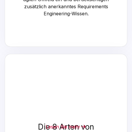
zusätzlich anerkanntes Requirements
Engineering-Wissen.
Die 8 Arten von
Lesen Sie mehr